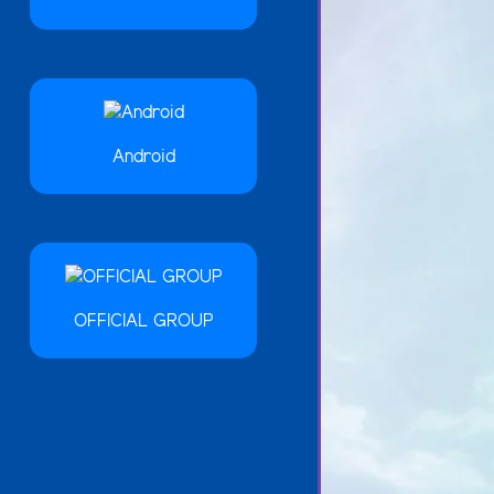
Android
OFFICIAL GROUP